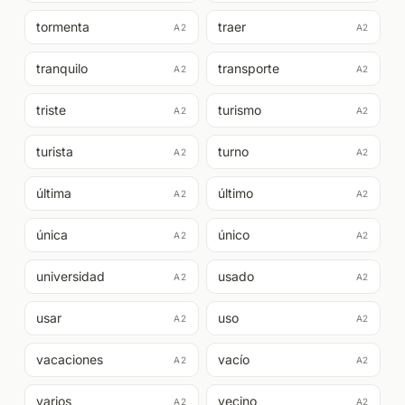
tormenta
traer
A2
A2
tranquilo
transporte
A2
A2
triste
turismo
A2
A2
turista
turno
A2
A2
última
último
A2
A2
única
único
A2
A2
universidad
usado
A2
A2
usar
uso
A2
A2
vacaciones
vacío
A2
A2
varios
vecino
A2
A2