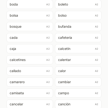
boda
boleto
A2
A2
bolsa
bolso
A2
A2
bosque
bufanda
A2
A2
cada
cafetería
A2
A2
caja
calcetín
A2
A2
calcetines
calentar
A2
A2
callado
calor
A2
A2
camarero
cambiar
A2
A2
camiseta
campo
A2
A2
cancelar
canción
A2
A2