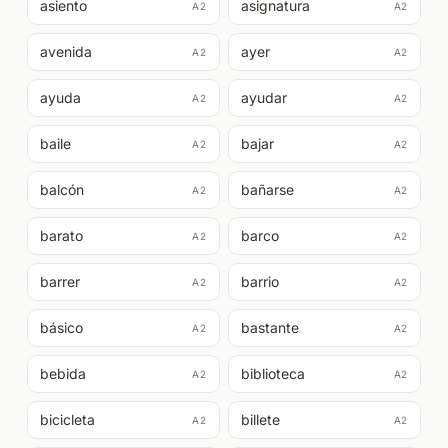
asiento
asignatura
A2
A2
avenida
ayer
A2
A2
ayuda
ayudar
A2
A2
baile
bajar
A2
A2
balcón
bañarse
A2
A2
barato
barco
A2
A2
barrer
barrio
A2
A2
básico
bastante
A2
A2
bebida
biblioteca
A2
A2
bicicleta
billete
A2
A2