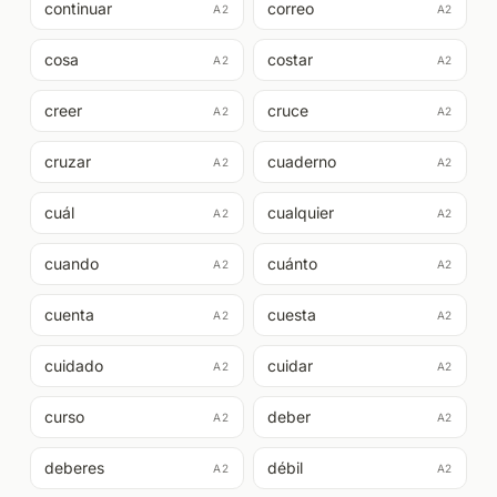
continuar
correo
A2
A2
cosa
costar
A2
A2
creer
cruce
A2
A2
cruzar
cuaderno
A2
A2
cuál
cualquier
A2
A2
cuando
cuánto
A2
A2
cuenta
cuesta
A2
A2
cuidado
cuidar
A2
A2
curso
deber
A2
A2
deberes
débil
A2
A2