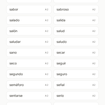
sabor
sabroso
A2
A2
salado
salida
A2
A2
salón
salud
A2
A2
saludar
saludo
A2
A2
sano
secar
A2
A2
seco
seguir
A2
A2
segundo
seguro
A2
A2
semáforo
señal
A2
A2
sentarse
serio
A2
A2