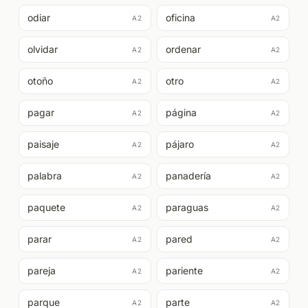
odiar
oficina
A2
A2
olvidar
ordenar
A2
A2
otoño
otro
A2
A2
pagar
página
A2
A2
paisaje
pájaro
A2
A2
palabra
panadería
A2
A2
paquete
paraguas
A2
A2
parar
pared
A2
A2
pareja
pariente
A2
A2
parque
parte
A2
A2