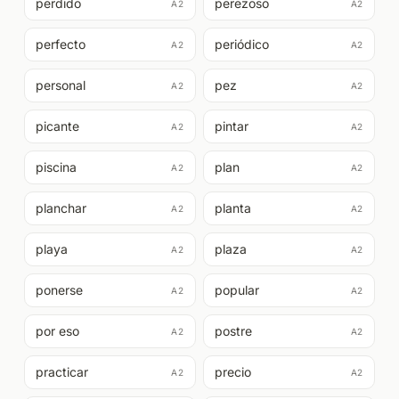
perdido
perezoso
A2
A2
perfecto
periódico
A2
A2
personal
pez
A2
A2
picante
pintar
A2
A2
piscina
plan
A2
A2
planchar
planta
A2
A2
playa
plaza
A2
A2
ponerse
popular
A2
A2
por eso
postre
A2
A2
practicar
precio
A2
A2