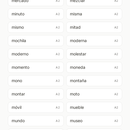
mercado
mezclar
A2
A2
minuto
misma
A2
A2
mismo
mitad
A2
A2
mochila
moderna
A2
A2
moderno
molestar
A2
A2
momento
moneda
A2
A2
mono
montaña
A2
A2
montar
moto
A2
A2
móvil
mueble
A2
A2
mundo
museo
A2
A2