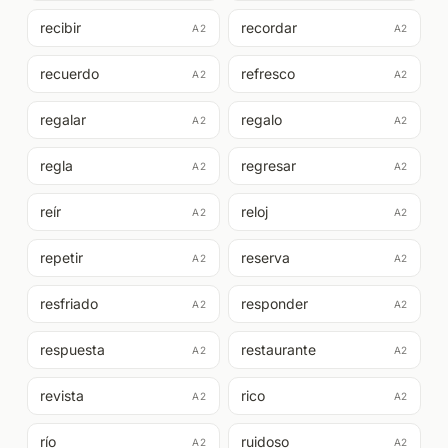
recibir
recordar
A2
A2
recuerdo
refresco
A2
A2
regalar
regalo
A2
A2
regla
regresar
A2
A2
reír
reloj
A2
A2
repetir
reserva
A2
A2
resfriado
responder
A2
A2
respuesta
restaurante
A2
A2
revista
rico
A2
A2
río
ruidoso
A2
A2