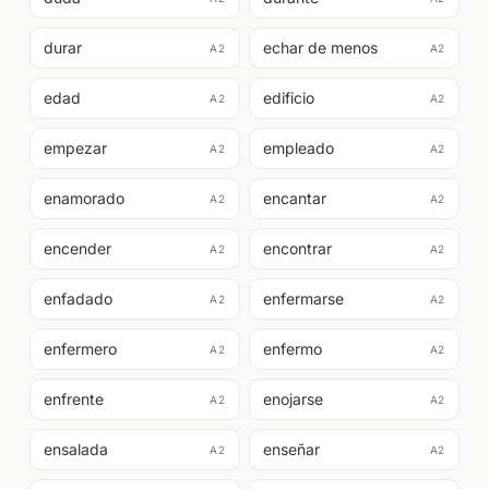
durar
echar de menos
A2
A2
edad
edificio
A2
A2
empezar
empleado
A2
A2
enamorado
encantar
A2
A2
encender
encontrar
A2
A2
enfadado
enfermarse
A2
A2
enfermero
enfermo
A2
A2
enfrente
enojarse
A2
A2
ensalada
enseñar
A2
A2