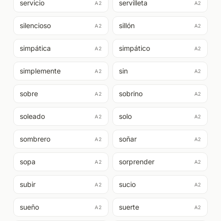
servicio
servilleta
A2
A2
silencioso
sillón
A2
A2
simpática
simpático
A2
A2
simplemente
sin
A2
A2
sobre
sobrino
A2
A2
soleado
solo
A2
A2
sombrero
soñar
A2
A2
sopa
sorprender
A2
A2
subir
sucio
A2
A2
sueño
suerte
A2
A2