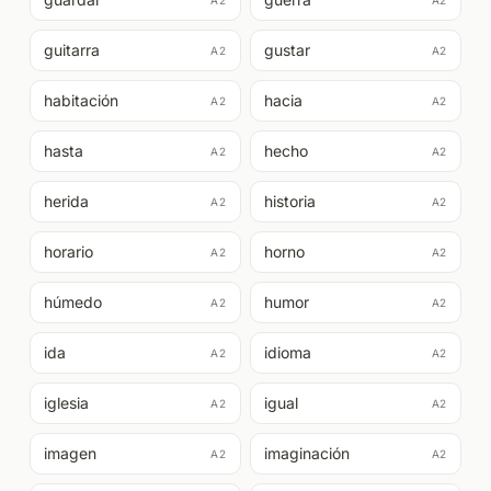
A2
A2
guitarra
gustar
A2
A2
habitación
hacia
A2
A2
hasta
hecho
A2
A2
herida
historia
A2
A2
horario
horno
A2
A2
húmedo
humor
A2
A2
ida
idioma
A2
A2
iglesia
igual
A2
A2
imagen
imaginación
A2
A2