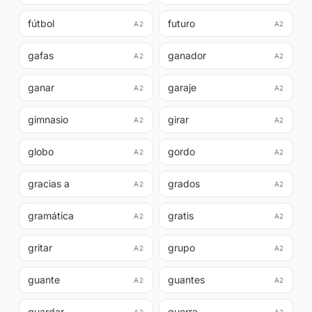
fútbol
futuro
A2
A2
gafas
ganador
A2
A2
ganar
garaje
A2
A2
gimnasio
girar
A2
A2
globo
gordo
A2
A2
gracias a
grados
A2
A2
gramática
gratis
A2
A2
gritar
grupo
A2
A2
guante
guantes
A2
A2
guardar
guerra