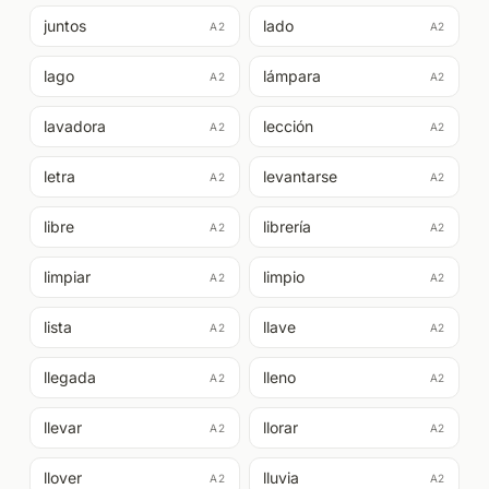
juntos
lado
A2
A2
lago
lámpara
A2
A2
lavadora
lección
A2
A2
letra
levantarse
A2
A2
libre
librería
A2
A2
limpiar
limpio
A2
A2
lista
llave
A2
A2
llegada
lleno
A2
A2
llevar
llorar
A2
A2
llover
lluvia
A2
A2