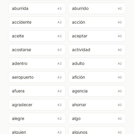
aburrida
aburrido
A2
A2
accidente
acción
A2
A2
aceite
aceptar
A2
A2
acostarse
actividad
A2
A2
adentro
adulto
A2
A2
aeropuerto
afición
A2
A2
afuera
agencia
A2
A2
agradecer
ahorrar
A2
A2
alegre
algo
A2
A2
alguien
algunos
A2
A2