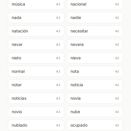
música
nacional
A2
A2
nada
nadie
A2
A2
natación
necesitar
A2
A2
nevar
nevera
A2
A2
nieto
nieve
A2
A2
normal
nota
A2
A2
notar
noticia
A2
A2
noticias
novia
A2
A2
novio
nube
A2
A2
nublado
ocupado
A2
A2