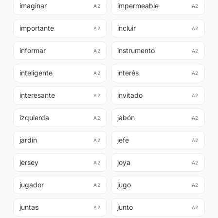
imaginar
impermeable
A2
A2
importante
incluir
A2
A2
informar
instrumento
A2
A2
inteligente
interés
A2
A2
interesante
invitado
A2
A2
izquierda
jabón
A2
A2
jardín
jefe
A2
A2
jersey
joya
A2
A2
jugador
jugo
A2
A2
juntas
junto
A2
A2