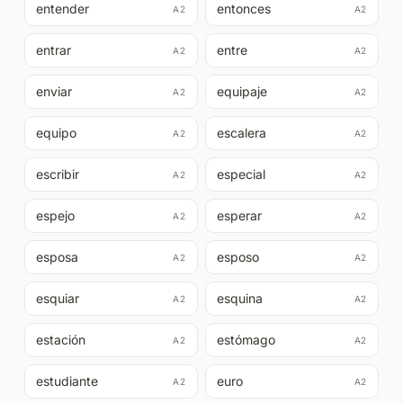
entender
entonces
A2
A2
entrar
entre
A2
A2
enviar
equipaje
A2
A2
equipo
escalera
A2
A2
escribir
especial
A2
A2
espejo
esperar
A2
A2
esposa
esposo
A2
A2
esquiar
esquina
A2
A2
estación
estómago
A2
A2
estudiante
euro
A2
A2