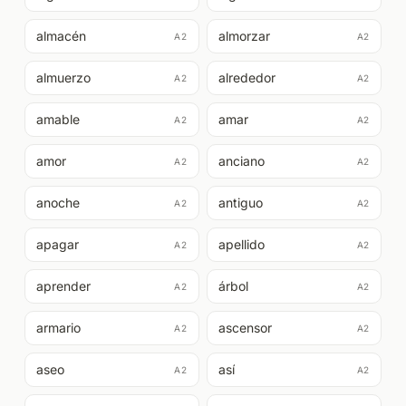
almacén
almorzar
A2
A2
almuerzo
alrededor
A2
A2
amable
amar
A2
A2
amor
anciano
A2
A2
anoche
antiguo
A2
A2
apagar
apellido
A2
A2
aprender
árbol
A2
A2
armario
ascensor
A2
A2
aseo
así
A2
A2