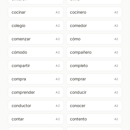
cocinar
cocinero
A2
A2
colegio
comedor
A2
A2
comenzar
cómo
A2
A2
cómodo
compañero
A2
A2
compartir
completo
A2
A2
compra
comprar
A2
A2
comprender
conducir
A2
A2
conductor
conocer
A2
A2
contar
contento
A2
A2