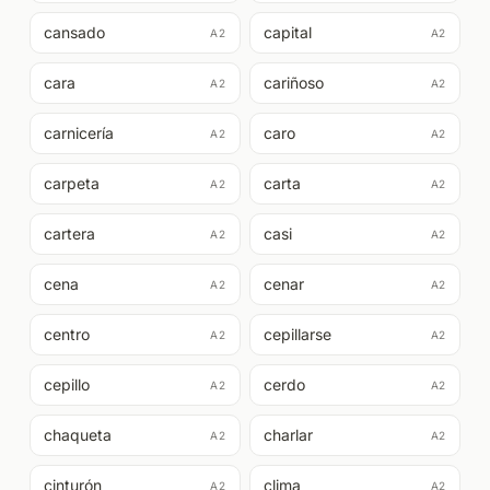
cansado
capital
A2
A2
cara
cariñoso
A2
A2
carnicería
caro
A2
A2
carpeta
carta
A2
A2
cartera
casi
A2
A2
cena
cenar
A2
A2
centro
cepillarse
A2
A2
cepillo
cerdo
A2
A2
chaqueta
charlar
A2
A2
cinturón
clima
A2
A2