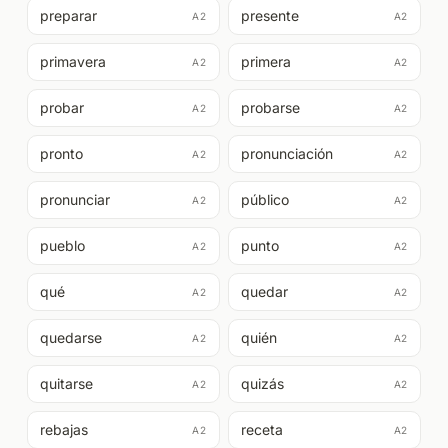
preparar
presente
A2
A2
primavera
primera
A2
A2
probar
probarse
A2
A2
pronto
pronunciación
A2
A2
pronunciar
público
A2
A2
pueblo
punto
A2
A2
qué
quedar
A2
A2
quedarse
quién
A2
A2
quitarse
quizás
A2
A2
rebajas
receta
A2
A2