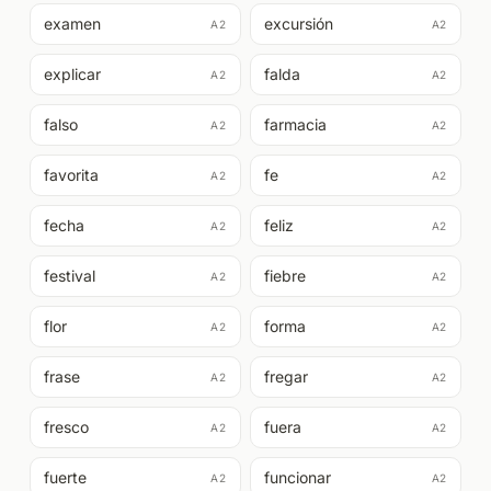
examen
excursión
A2
A2
explicar
falda
A2
A2
falso
farmacia
A2
A2
favorita
fe
A2
A2
fecha
feliz
A2
A2
festival
fiebre
A2
A2
flor
forma
A2
A2
frase
fregar
A2
A2
fresco
fuera
A2
A2
fuerte
funcionar
A2
A2