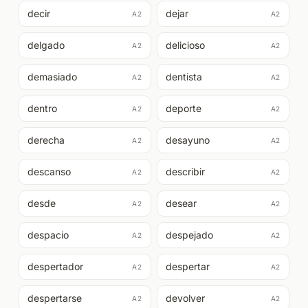
decir
dejar
A2
A2
delgado
delicioso
A2
A2
demasiado
dentista
A2
A2
dentro
deporte
A2
A2
derecha
desayuno
A2
A2
descanso
describir
A2
A2
desde
desear
A2
A2
despacio
despejado
A2
A2
despertador
despertar
A2
A2
despertarse
devolver
A2
A2