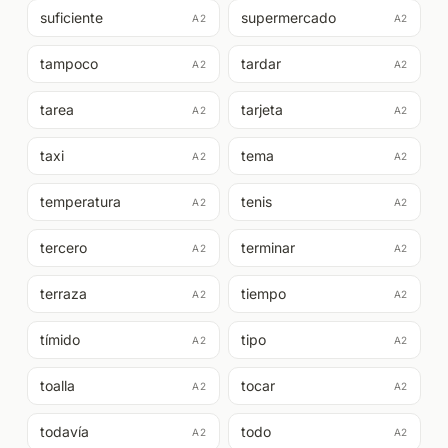
suficiente
supermercado
A2
A2
tampoco
tardar
A2
A2
tarea
tarjeta
A2
A2
taxi
tema
A2
A2
temperatura
tenis
A2
A2
tercero
terminar
A2
A2
terraza
tiempo
A2
A2
tímido
tipo
A2
A2
toalla
tocar
A2
A2
todavía
todo
A2
A2