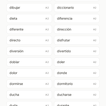
dibujar
diccionario
A2
A2
dieta
diferencia
A2
A2
diferente
dirección
A2
A2
directo
disfrutar
A2
A2
diversión
divertido
A2
A2
doblar
doler
A2
A2
dolor
donde
A2
A2
dormirse
dormitorio
A2
A2
ducha
ducharse
A2
A2
duda
durante
A2
A2