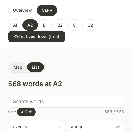
Overview
CEFR
A1
A2
B1
B2
C1
C2
Test your level (free)
Map
List
568
words at
A2
568
/
568
Sort:
A–Z
↑
a veces
abrigo
A2
A2