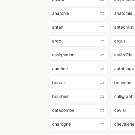
anarchie
anatomie
C2
antan
antéchrist
C2
argo
argus
C2
assignation
astéroïde
C2
aumône
autobiogr
C2
bercail
beuverie
C2
bourbier
calligraph
C2
catacombe
caviar
C2
charogne
chevalerie
C2