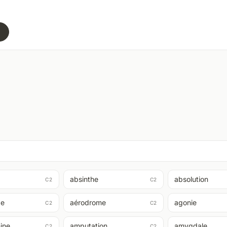
2
absinthe
absolution
C2
C2
ge
aérodrome
agonie
C2
C2
ine
amputation
amygdale
C2
C2