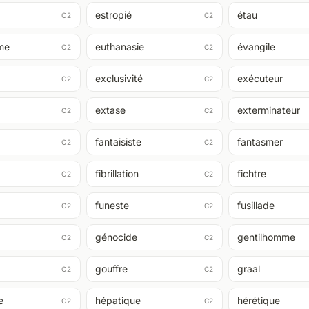
estropié
étau
C2
C2
me
euthanasie
évangile
C2
C2
exclusivité
exécuteur
C2
C2
extase
exterminateur
C2
C2
fantaisiste
fantasmer
C2
C2
fibrillation
fichtre
C2
C2
funeste
fusillade
C2
C2
génocide
gentilhomme
C2
C2
gouffre
graal
C2
C2
e
hépatique
hérétique
C2
C2