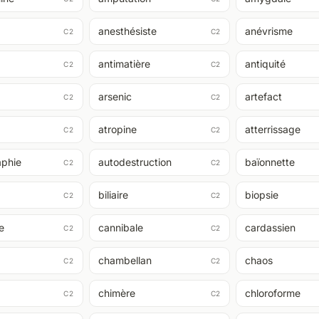
anesthésiste
anévrisme
C2
C2
antimatière
antiquité
C2
C2
arsenic
artefact
C2
C2
atropine
atterrissage
C2
C2
aphie
autodestruction
baïonnette
C2
C2
biliaire
biopsie
C2
C2
ie
cannibale
cardassien
C2
C2
chambellan
chaos
C2
C2
chimère
chloroforme
C2
C2