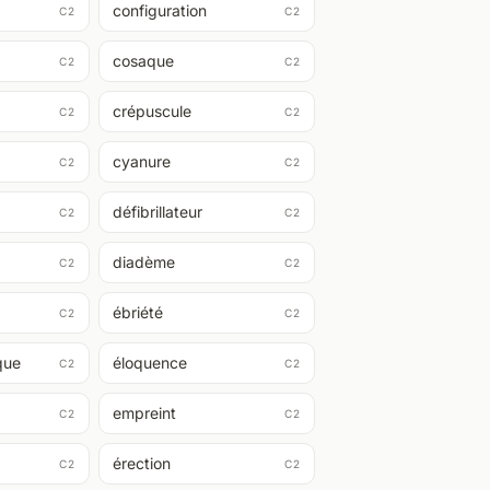
configuration
C2
C2
cosaque
C2
C2
crépuscule
C2
C2
cyanure
C2
C2
défibrillateur
C2
C2
diadème
C2
C2
ébriété
C2
C2
que
éloquence
C2
C2
empreint
C2
C2
érection
C2
C2