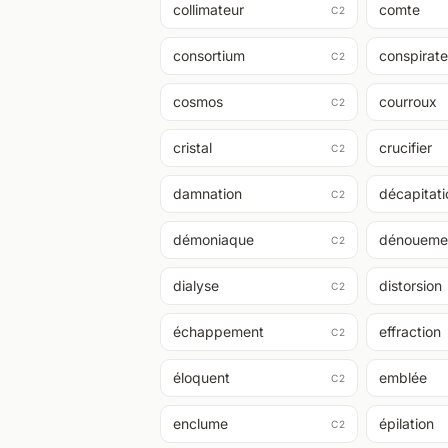
collimateur
comte
C2
consortium
conspirate
C2
cosmos
courroux
C2
cristal
crucifier
C2
damnation
décapitati
C2
démoniaque
dénoueme
C2
dialyse
distorsion
C2
échappement
effraction
C2
éloquent
emblée
C2
enclume
épilation
C2