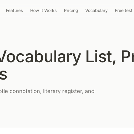
Features
How It Works
Pricing
Vocabulary
Free test
ocabulary List, Pr
s
le connotation, literary register, and