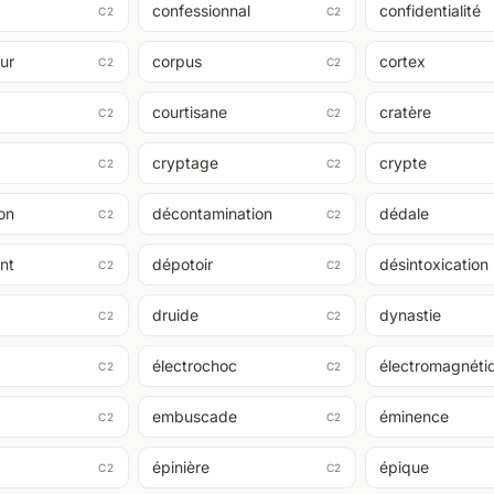
confessionnal
confidentialité
C2
C2
ur
corpus
cortex
C2
C2
courtisane
cratère
C2
C2
cryptage
crypte
C2
C2
on
décontamination
dédale
C2
C2
nt
dépotoir
désintoxication
C2
C2
druide
dynastie
C2
C2
électrochoc
électromagnéti
C2
C2
embuscade
éminence
C2
C2
épinière
épique
C2
C2