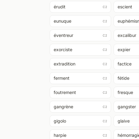
érudit
escient
C2
eunuque
euphémis
C2
éventreur
excalibur
C2
exorciste
expier
C2
extradition
factice
C2
ferment
fétide
C2
foutrement
fresque
C2
gangrène
gangster
C2
gigolo
glaive
C2
harpie
hémorragi
C2