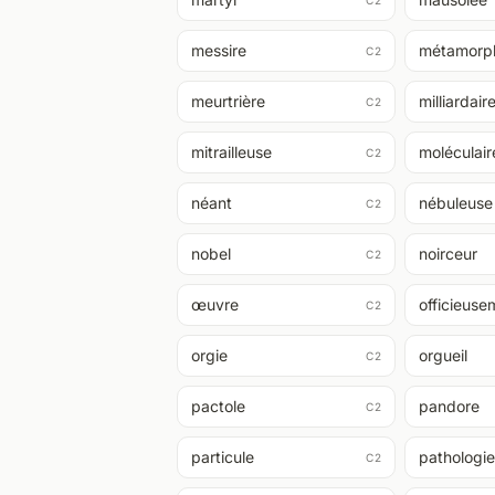
C2
messire
métamorp
C2
meurtrière
milliardair
C2
mitrailleuse
moléculair
C2
néant
nébuleuse
C2
nobel
noirceur
C2
œuvre
officieuse
C2
orgie
orgueil
C2
pactole
pandore
C2
particule
pathologi
C2