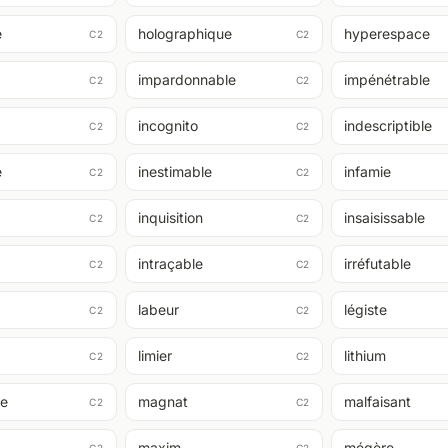
e
holographique
hyperespace
C2
C2
impardonnable
impénétrable
C2
C2
incognito
indescriptible
C2
C2
e
inestimable
infamie
C2
C2
inquisition
insaisissable
C2
C2
intraçable
irréfutable
C2
C2
labeur
légiste
C2
C2
limier
lithium
C2
C2
e
magnat
malfaisant
C2
C2
maxim
mégère