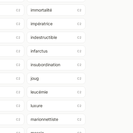
immortalité
C2
C2
impératrice
C2
C2
indestructible
C2
C2
infarctus
C2
C2
insubordination
C2
C2
joug
C2
C2
leucémie
C2
C2
luxure
C2
C2
marionnettiste
C2
C2
messie