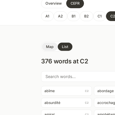
Overview
CEFR
A1
A2
B1
B2
C1
C
Map
List
376
words at
C2
abîme
abordage
C2
absurdité
accrocha
C2
amiral
amphétam
C2