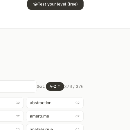
Test your level (free)
376
/
376
Sort:
A–Z
↑
abstraction
C2
C2
amertume
C2
C2
analgésique
C2
C2