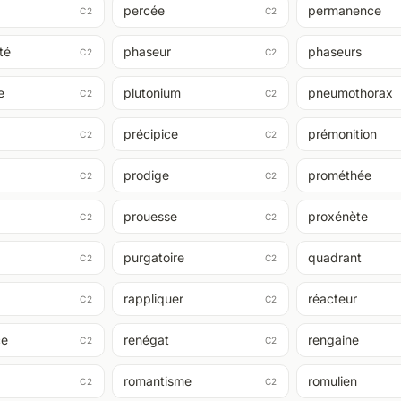
percée
permanence
C2
C2
té
phaseur
phaseurs
C2
C2
e
plutonium
pneumothorax
C2
C2
précipice
prémonition
C2
C2
prodige
prométhée
C2
C2
prouesse
proxénète
C2
C2
purgatoire
quadrant
C2
C2
rappliquer
réacteur
C2
C2
ce
renégat
rengaine
C2
C2
romantisme
romulien
C2
C2