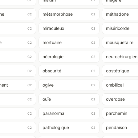
C2
C2
he
métamorphose
méthadone
C2
C2
e
miraculeux
miséricorde
C2
C2
e
mortuaire
mousquetaire
C2
C2
nécrologie
neurochirurgien
C2
C2
obscurité
obstétrique
C2
C2
ment
ogive
ombilical
C2
C2
ouïe
overdose
C2
C2
paranormal
parchemin
C2
C2
e
pathologique
pendaison
C2
C2