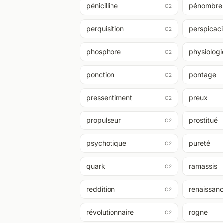
pénicilline
pénombre
C2
perquisition
perspicaci
C2
phosphore
physiologi
C2
ponction
pontage
C2
pressentiment
preux
C2
propulseur
prostitué
C2
psychotique
pureté
C2
quark
ramassis
C2
reddition
renaissan
C2
révolutionnaire
rogne
C2