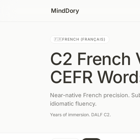
Skip to content
MindDory
🇫🇷
FRENCH (FRANÇAIS)
C2 French V
CEFR Word
Near-native French precision. Subt
idiomatic fluency.
Years of immersion. DALF C2.