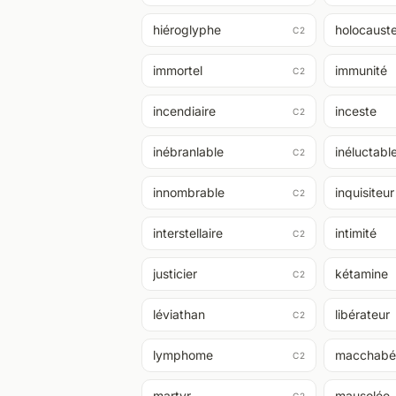
hiéroglyphe
holocaust
C2
immortel
immunité
C2
incendiaire
inceste
C2
inébranlable
inéluctabl
C2
innombrable
inquisiteur
C2
interstellaire
intimité
C2
justicier
kétamine
C2
léviathan
libérateur
C2
lymphome
macchabé
C2
martyr
mausolée