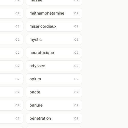
C2
C2
méthamphétamine
C2
C2
miséricordieux
C2
C2
mystic
C2
C2
neurotoxique
C2
C2
odyssée
C2
C2
opium
C2
C2
pacte
C2
C2
parjure
C2
C2
pénétration
C2
C2