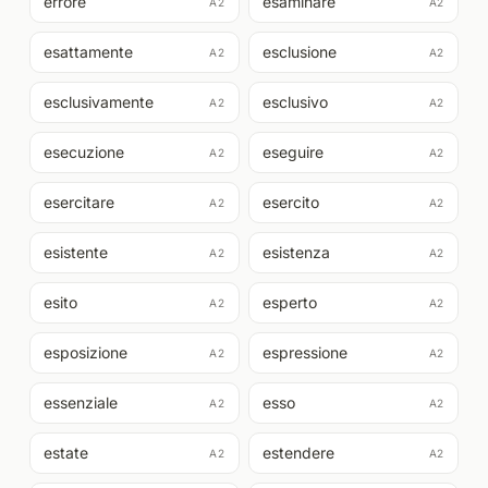
errore
esaminare
A2
A2
esattamente
esclusione
A2
A2
esclusivamente
esclusivo
A2
A2
esecuzione
eseguire
A2
A2
esercitare
esercito
A2
A2
esistente
esistenza
A2
A2
esito
esperto
A2
A2
esposizione
espressione
A2
A2
essenziale
esso
A2
A2
estate
estendere
A2
A2