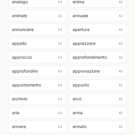
analogo
anima
A2
A2
animale
annuale
A2
A2
annunciare
apertura
A2
A2
appello
apprezzare
A2
A2
approccio
approfondimento
A2
A2
approfondire
approvazione
A2
A2
appuntamento
appunto
A2
A2
archivio
arco
A2
A2
aria
arma
A2
A2
armare
armato
A2
A2