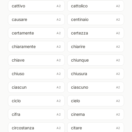
cattivo
cattolico
A2
A2
causare
centinaio
A2
A2
certamente
certezza
A2
A2
chiaramente
chiarire
A2
A2
chiave
chiunque
A2
A2
chiuso
chiusura
A2
A2
ciascun
ciascuno
A2
A2
ciclo
cielo
A2
A2
cifra
cinema
A2
A2
circostanza
citare
A2
A2