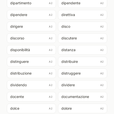
dipartimento
dipendente
A2
A2
dipendere
direttiva
A2
A2
dirigere
disco
A2
A2
discorso
discutere
A2
A2
disponibilità
distanza
A2
A2
distinguere
distribuire
A2
A2
distribuzione
distruggere
A2
A2
dividendo
dividere
A2
A2
docente
documentazione
A2
A2
dolce
dolore
A2
A2