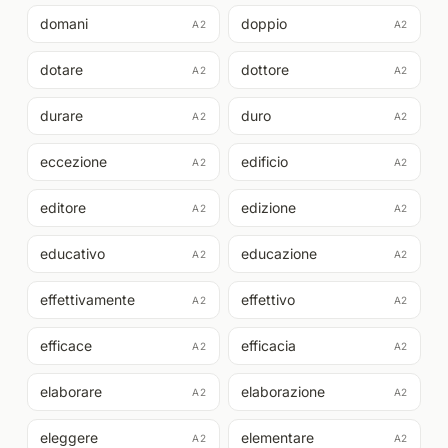
domani
doppio
A2
A2
dotare
dottore
A2
A2
durare
duro
A2
A2
eccezione
edificio
A2
A2
editore
edizione
A2
A2
educativo
educazione
A2
A2
effettivamente
effettivo
A2
A2
efficace
efficacia
A2
A2
elaborare
elaborazione
A2
A2
eleggere
elementare
A2
A2