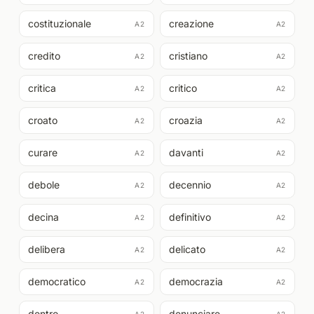
costituzionale
creazione
A2
A2
credito
cristiano
A2
A2
critica
critico
A2
A2
croato
croazia
A2
A2
curare
davanti
A2
A2
debole
decennio
A2
A2
decina
definitivo
A2
A2
delibera
delicato
A2
A2
democratico
democrazia
A2
A2
dentro
denunciare