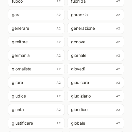
fuoco
fuori da
A2
A2
gara
garanzia
A2
A2
generare
generazione
A2
A2
genitore
genova
A2
A2
germania
giornale
A2
A2
giornalista
giovedì
A2
A2
girare
giudicare
A2
A2
giudice
giudiziario
A2
A2
giunta
giuridico
A2
A2
giustificare
globale
A2
A2