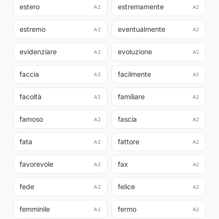
estero
estremamente
A2
A2
estremo
eventualmente
A2
A2
evidenziare
evoluzione
A2
A2
faccia
facilmente
A2
A2
facoltà
familiare
A2
A2
famoso
fascia
A2
A2
fata
fattore
A2
A2
favorevole
fax
A2
A2
fede
felice
A2
A2
femminile
fermo
A2
A2