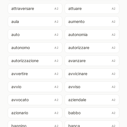
attraversare
attuare
A2
A2
aula
aumento
A2
A2
auto
autonomia
A2
A2
autonomo
autorizzare
A2
A2
autorizzazione
avanzare
A2
A2
avvertire
avvicinare
A2
A2
avvio
avviso
A2
A2
avvocato
aziendale
A2
A2
azionario
babbo
A2
A2
bagnino
banca
A2
A2