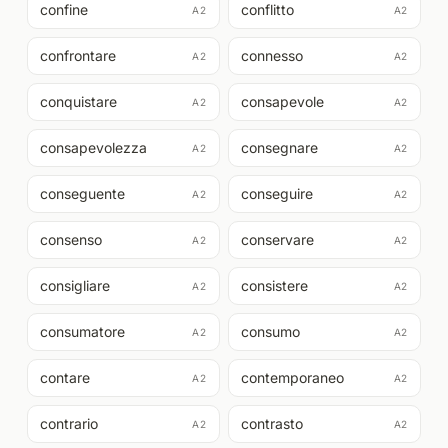
confine
conflitto
A2
A2
confrontare
connesso
A2
A2
conquistare
consapevole
A2
A2
consapevolezza
consegnare
A2
A2
conseguente
conseguire
A2
A2
consenso
conservare
A2
A2
consigliare
consistere
A2
A2
consumatore
consumo
A2
A2
contare
contemporaneo
A2
A2
contrario
contrasto
A2
A2