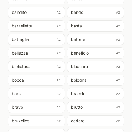
bandito
bando
A2
A2
barzelletta
basta
A2
A2
battaglia
battere
A2
A2
bellezza
beneficio
A2
A2
biblioteca
bloccare
A2
A2
bocca
bologna
A2
A2
borsa
braccio
A2
A2
bravo
brutto
A2
A2
bruxelles
cadere
A2
A2