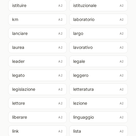
istituire
istituzionale
A2
A2
km
laboratorio
A2
A2
lanciare
largo
A2
A2
laurea
lavorativo
A2
A2
leader
legale
A2
A2
legato
leggero
A2
A2
legislazione
letteratura
A2
A2
lettore
lezione
A2
A2
liberare
linguaggio
A2
A2
link
lista
A2
A2