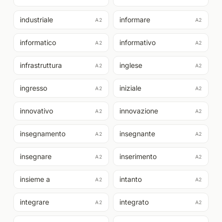
industriale
informare
A2
A2
informatico
informativo
A2
A2
infrastruttura
inglese
A2
A2
ingresso
iniziale
A2
A2
innovativo
innovazione
A2
A2
insegnamento
insegnante
A2
A2
insegnare
inserimento
A2
A2
insieme a
intanto
A2
A2
integrare
integrato
A2
A2