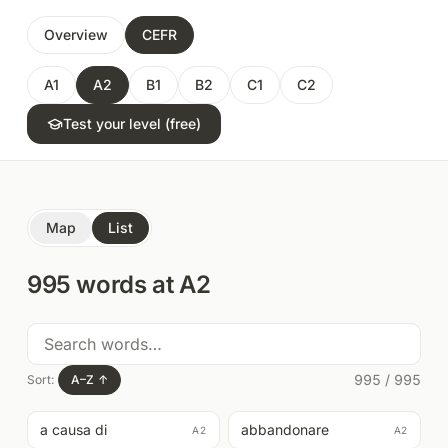
Overview
CEFR
A1
A2
B1
B2
C1
C2
Test your level (free)
Map
List
995
words at
A2
995
/
995
Sort:
A–Z
↑
a causa di
abbandonare
A2
A2