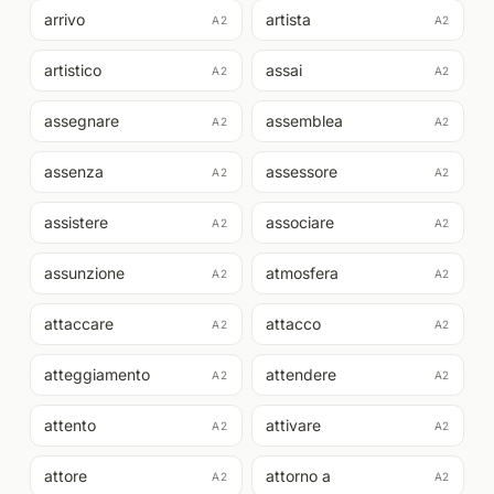
arrivo
artista
A2
A2
artistico
assai
A2
A2
assegnare
assemblea
A2
A2
assenza
assessore
A2
A2
assistere
associare
A2
A2
assunzione
atmosfera
A2
A2
attaccare
attacco
A2
A2
atteggiamento
attendere
A2
A2
attento
attivare
A2
A2
attore
attorno a
A2
A2