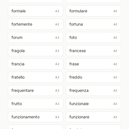
formale
formulare
A2
A2
fortemente
fortuna
A2
A2
forum
foto
A2
A2
fragola
francese
A2
A2
francia
frase
A2
A2
fratello
freddo
A2
A2
frequentare
frequenza
A2
A2
frutto
funzionale
A2
A2
funzionamento
funzionare
A2
A2