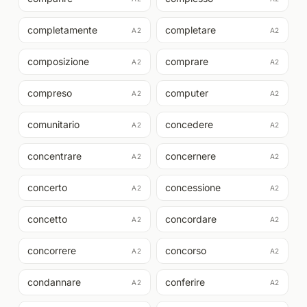
completamente
completare
A2
A2
composizione
comprare
A2
A2
compreso
computer
A2
A2
comunitario
concedere
A2
A2
concentrare
concernere
A2
A2
concerto
concessione
A2
A2
concetto
concordare
A2
A2
concorrere
concorso
A2
A2
condannare
conferire
A2
A2