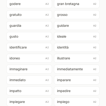
godere
gran bretagna
A2
A2
gratuito
grosso
A2
A2
guardia
guidare
A2
A2
gusto
ideale
A2
A2
identificare
identità
A2
A2
idoneo
illustrare
A2
A2
immaginare
immediatamente
A2
A2
immediato
imparare
A2
A2
impatto
impedire
A2
A2
impiegare
impiego
A2
A2