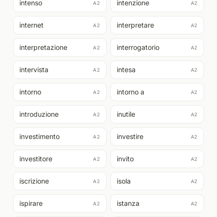
intenso
intenzione
A2
A2
internet
interpretare
A2
A2
interpretazione
interrogatorio
A2
A2
intervista
intesa
A2
A2
intorno
intorno a
A2
A2
introduzione
inutile
A2
A2
investimento
investire
A2
A2
investitore
invito
A2
A2
iscrizione
isola
A2
A2
ispirare
istanza
A2
A2