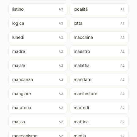
listino
località
A2
A2
logica
lotta
A2
A2
lunedì
macchina
A2
A2
madre
maestro
A2
A2
maiale
malattia
A2
A2
mancanza
mandare
A2
A2
mangiare
manifestare
A2
A2
maratona
martedì
A2
A2
massa
mattina
A2
A2
meccanismo
media
A2
A2