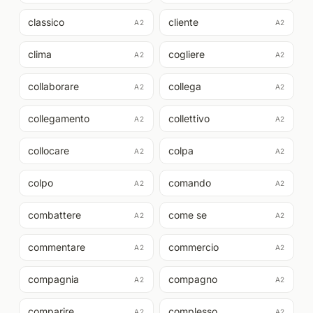
classico
cliente
A2
A2
clima
cogliere
A2
A2
collaborare
collega
A2
A2
collegamento
collettivo
A2
A2
collocare
colpa
A2
A2
colpo
comando
A2
A2
combattere
come se
A2
A2
commentare
commercio
A2
A2
compagnia
compagno
A2
A2
comparire
complesso
A2
A2