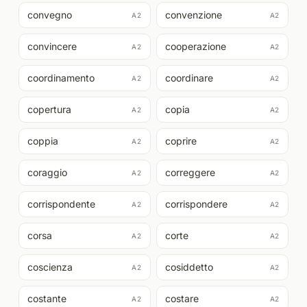
convegno
convenzione
A2
A2
convincere
cooperazione
A2
A2
coordinamento
coordinare
A2
A2
copertura
copia
A2
A2
coppia
coprire
A2
A2
coraggio
correggere
A2
A2
corrispondente
corrispondere
A2
A2
corsa
corte
A2
A2
coscienza
cosiddetto
A2
A2
costante
costare
A2
A2