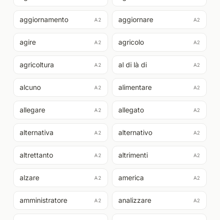
aggiornamento
aggiornare
A2
A2
agire
agricolo
A2
A2
agricoltura
al di là di
A2
A2
alcuno
alimentare
A2
A2
allegare
allegato
A2
A2
alternativa
alternativo
A2
A2
altrettanto
altrimenti
A2
A2
alzare
america
A2
A2
amministratore
analizzare
A2
A2