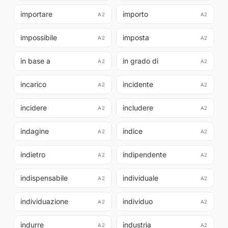
importare
importo
A2
A2
impossibile
imposta
A2
A2
in base a
in grado di
A2
A2
incarico
incidente
A2
A2
incidere
includere
A2
A2
indagine
indice
A2
A2
indietro
indipendente
A2
A2
indispensabile
individuale
A2
A2
individuazione
individuo
A2
A2
indurre
industria
A2
A2