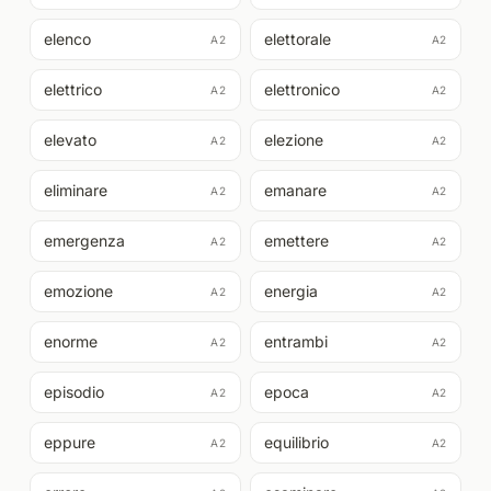
elenco
elettorale
A2
A2
elettrico
elettronico
A2
A2
elevato
elezione
A2
A2
eliminare
emanare
A2
A2
emergenza
emettere
A2
A2
emozione
energia
A2
A2
enorme
entrambi
A2
A2
episodio
epoca
A2
A2
eppure
equilibrio
A2
A2