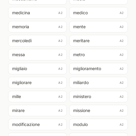
medicina
medico
A2
A2
memoria
mente
A2
A2
mercoledì
meritare
A2
A2
messa
metro
A2
A2
migliaio
miglioramento
A2
A2
migliorare
miliardo
A2
A2
mille
ministero
A2
A2
mirare
missione
A2
A2
modificazione
modulo
A2
A2