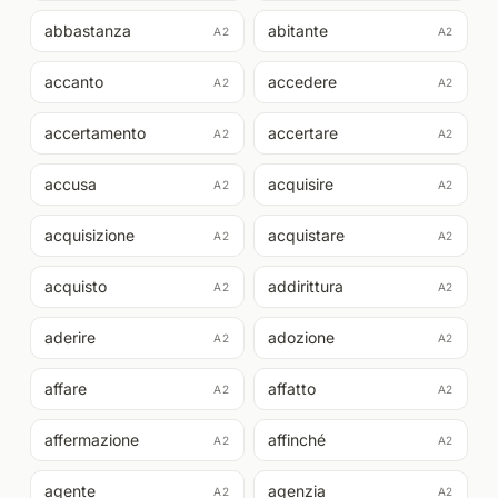
abbastanza
abitante
A2
A2
accanto
accedere
A2
A2
accertamento
accertare
A2
A2
accusa
acquisire
A2
A2
acquisizione
acquistare
A2
A2
acquisto
addirittura
A2
A2
aderire
adozione
A2
A2
affare
affatto
A2
A2
affermazione
affinché
A2
A2
agente
agenzia
A2
A2