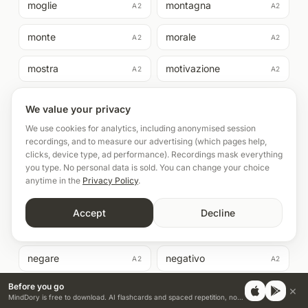
moglie
montagna
A2
A2
monte
morale
A2
A2
mostra
motivazione
A2
A2
motore
muro
A2
A2
We value your privacy
We use cookies for analytics, including anonymised session
museo
musicale
A2
A2
recordings, and to measure our advertising (which pages help,
clicks, device type, ad performance). Recordings mask everything
napoli
nascita
A2
A2
you type. No personal data is sold. You can change your choice
anytime in the
Privacy Policy
.
nascondere
naturalmente
A2
A2
Accept
Decline
nazione
neanche
A2
A2
negare
negativo
A2
A2
Before you go
×
negozio
nel frattempo
A2
A2
MindDory is free to download. AI flashcards and spaced repetition, no credit card.