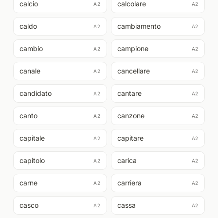
calcio
calcolare
A2
A2
caldo
cambiamento
A2
A2
cambio
campione
A2
A2
canale
cancellare
A2
A2
candidato
cantare
A2
A2
canto
canzone
A2
A2
capitale
capitare
A2
A2
capitolo
carica
A2
A2
carne
carriera
A2
A2
casco
cassa
A2
A2