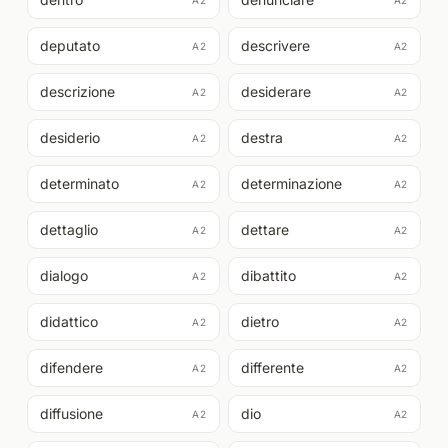
A2
A2
deputato
descrivere
A2
A2
descrizione
desiderare
A2
A2
desiderio
destra
A2
A2
determinato
determinazione
A2
A2
dettaglio
dettare
A2
A2
dialogo
dibattito
A2
A2
didattico
dietro
A2
A2
difendere
differente
A2
A2
diffusione
dio
A2
A2