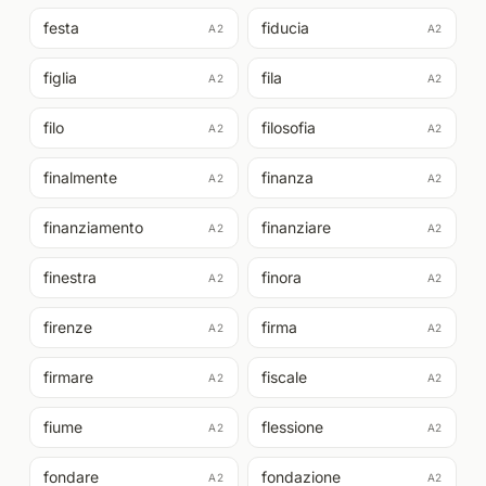
festa
fiducia
A2
A2
figlia
fila
A2
A2
filo
filosofia
A2
A2
finalmente
finanza
A2
A2
finanziamento
finanziare
A2
A2
finestra
finora
A2
A2
firenze
firma
A2
A2
firmare
fiscale
A2
A2
fiume
flessione
A2
A2
fondare
fondazione
A2
A2