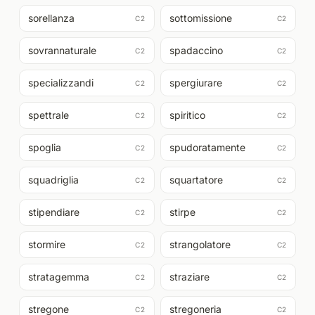
sorellanza
sottomissione
C2
C2
sovrannaturale
spadaccino
C2
C2
specializzandi
spergiurare
C2
C2
spettrale
spiritico
C2
C2
spoglia
spudoratamente
C2
C2
squadriglia
squartatore
C2
C2
stipendiare
stirpe
C2
C2
stormire
strangolatore
C2
C2
stratagemma
straziare
C2
C2
stregone
stregoneria
C2
C2