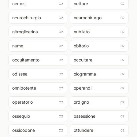
nemesi
nettare
C2
C2
neurochirurgia
neurochirurgo
C2
C2
nitroglicerina
nubilato
C2
C2
nume
obitorio
C2
C2
occultamento
occultare
C2
C2
odissea
ologramma
C2
C2
onnipotente
operandi
C2
C2
operatorio
ordigno
C2
C2
ossequio
ossessione
C2
C2
ossicodone
ottundere
C2
C2