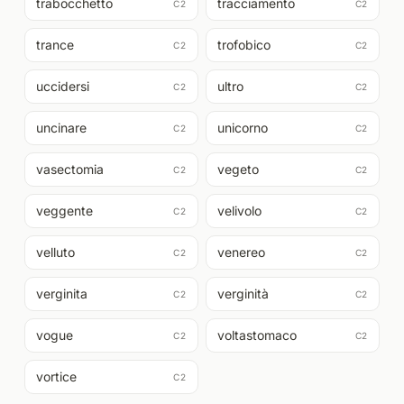
trabocchetto
tracciamento
C2
C2
trance
trofobico
C2
C2
uccidersi
ultro
C2
C2
uncinare
unicorno
C2
C2
vasectomia
vegeto
C2
C2
veggente
velivolo
C2
C2
velluto
venereo
C2
C2
verginita
verginità
C2
C2
vogue
voltastomaco
C2
C2
vortice
C2