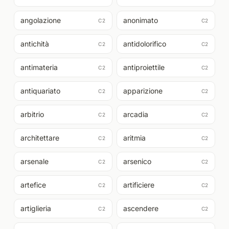
angolazione
anonimato
C2
C2
antichità
antidolorifico
C2
C2
antimateria
antiproiettile
C2
C2
antiquariato
apparizione
C2
C2
arbitrio
arcadia
C2
C2
architettare
aritmia
C2
C2
arsenale
arsenico
C2
C2
artefice
artificiere
C2
C2
artiglieria
ascendere
C2
C2