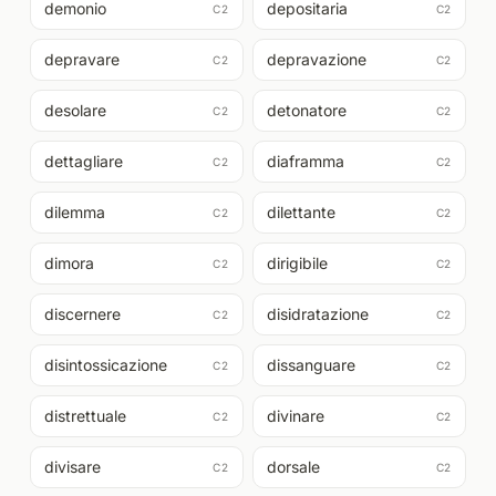
demonio
depositaria
C2
C2
depravare
depravazione
C2
C2
desolare
detonatore
C2
C2
dettagliare
diaframma
C2
C2
dilemma
dilettante
C2
C2
dimora
dirigibile
C2
C2
discernere
disidratazione
C2
C2
disintossicazione
dissanguare
C2
C2
distrettuale
divinare
C2
C2
divisare
dorsale
C2
C2