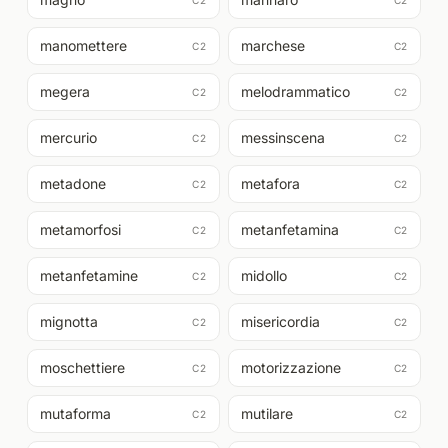
C2
C2
manomettere
marchese
C2
C2
megera
melodrammatico
C2
C2
mercurio
messinscena
C2
C2
metadone
metafora
C2
C2
metamorfosi
metanfetamina
C2
C2
metanfetamine
midollo
C2
C2
mignotta
misericordia
C2
C2
moschettiere
motorizzazione
C2
C2
mutaforma
mutilare
C2
C2