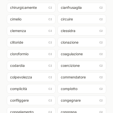
chirurgicamente
cianfrusaglia
C2
C2
cimelio
circuire
C2
C2
clemenza
clessidra
C2
C2
clitoride
clonazione
C2
C2
cloroformio
coagulazione
C2
C2
codardia
coercizione
C2
C2
colpevolezza
commendatore
C2
C2
complicità
complotto
C2
C2
confliggere
congegnare
C2
C2
congelamento
congrega
C2
C2