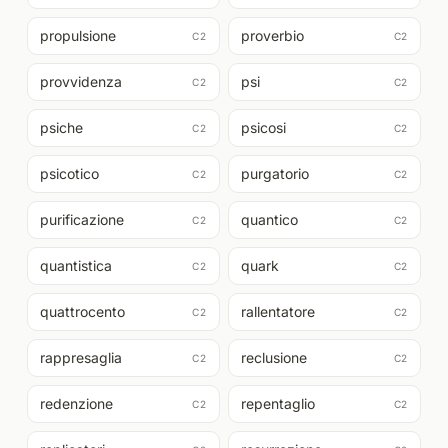
propulsione
proverbio
C2
C2
provvidenza
psi
C2
C2
psiche
psicosi
C2
C2
psicotico
purgatorio
C2
C2
purificazione
quantico
C2
C2
quantistica
quark
C2
C2
quattrocento
rallentatore
C2
C2
rappresaglia
reclusione
C2
C2
redenzione
repentaglio
C2
C2