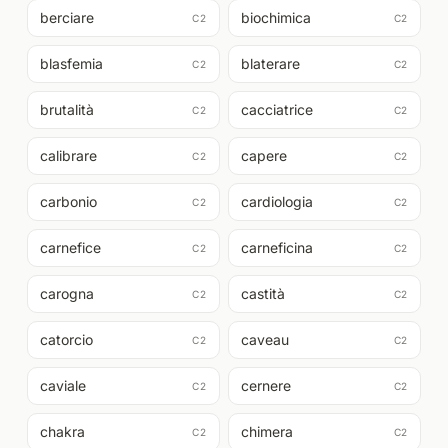
berciare
biochimica
C2
C2
blasfemia
blaterare
C2
C2
brutalità
cacciatrice
C2
C2
calibrare
capere
C2
C2
carbonio
cardiologia
C2
C2
carnefice
carneficina
C2
C2
carogna
castità
C2
C2
catorcio
caveau
C2
C2
caviale
cernere
C2
C2
chakra
chimera
C2
C2