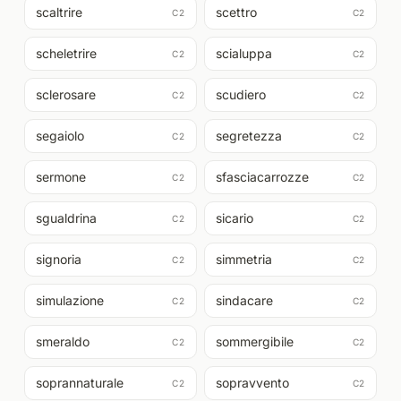
scaltrire
scettro
C2
C2
scheletrire
scialuppa
C2
C2
sclerosare
scudiero
C2
C2
segaiolo
segretezza
C2
C2
sermone
sfasciacarrozze
C2
C2
sgualdrina
sicario
C2
C2
signoria
simmetria
C2
C2
simulazione
sindacare
C2
C2
smeraldo
sommergibile
C2
C2
soprannaturale
sopravvento
C2
C2