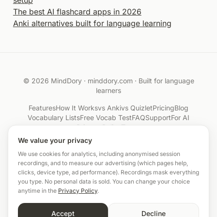
setup
The best AI flashcard apps in 2026
Anki alternatives built for language learning
© 2026 MindDory ·
minddory.com
· Built for language
learners
Features
How It Works
vs Anki
vs Quizlet
Pricing
Blog
Vocabulary Lists
Free Vocab Test
FAQ
Support
For AI
Privacy Policy
Terms
We value your privacy
We use cookies for analytics, including anonymised session
recordings, and to measure our advertising (which pages help,
clicks, device type, ad performance). Recordings mask everything
you type. No personal data is sold. You can change your choice
anytime in the
Privacy Policy
.
Accept
Decline