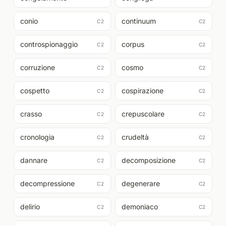
conio
continuum
C2
C2
controspionaggio
corpus
C2
C2
corruzione
cosmo
C2
C2
cospetto
cospirazione
C2
C2
crasso
crepuscolare
C2
C2
cronologia
crudeltà
C2
C2
dannare
decomposizione
C2
C2
decompressione
degenerare
C2
C2
delirio
demoniaco
C2
C2