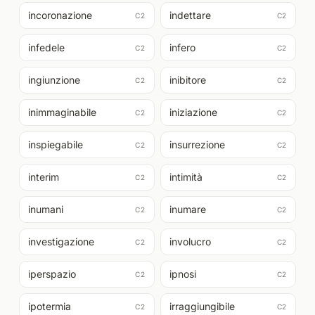
incoronazione
indettare
C2
C2
infedele
infero
C2
C2
ingiunzione
inibitore
C2
C2
inimmaginabile
iniziazione
C2
C2
inspiegabile
insurrezione
C2
C2
interim
intimità
C2
C2
inumani
inumare
C2
C2
investigazione
involucro
C2
C2
iperspazio
ipnosi
C2
C2
ipotermia
irraggiungibile
C2
C2