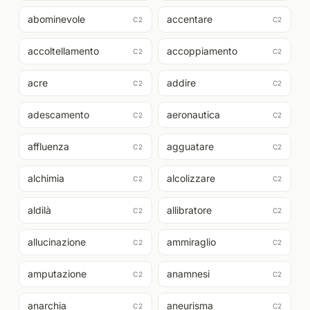
abominevole
accentare
C2
C2
accoltellamento
accoppiamento
C2
C2
acre
addire
C2
C2
adescamento
aeronautica
C2
C2
affluenza
agguatare
C2
C2
alchimia
alcolizzare
C2
C2
aldilà
allibratore
C2
C2
allucinazione
ammiraglio
C2
C2
amputazione
anamnesi
C2
C2
anarchia
aneurisma
C2
C2