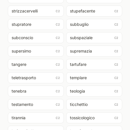
strizzacervelli
stupefacente
C2
C2
stupratore
subbuglio
C2
C2
subconscio
subspaziale
C2
C2
supersimo
supremazia
C2
C2
tangere
tartufare
C2
C2
teletrasporto
templare
C2
C2
tenebra
teologia
C2
C2
testamento
ticchettio
C2
C2
tirannia
tossicologico
C2
C2