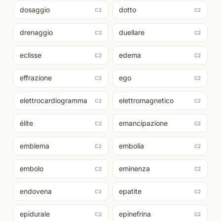
dosaggio
dotto
C2
C2
drenaggio
duellare
C2
C2
eclisse
edema
C2
C2
effrazione
ego
C2
C2
elettrocardiogramma
elettromagnetico
C2
C2
élite
emancipazione
C2
C2
emblema
embolia
C2
C2
embolo
eminenza
C2
C2
endovena
epatite
C2
C2
epidurale
epinefrina
C2
C2