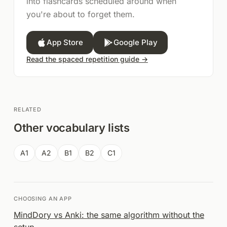
into flashcards scheduled around when
you're about to forget them.
App Store
Google Play
Read the spaced repetition guide →
RELATED
Other vocabulary lists
A1
A2
B1
B2
C1
CHOOSING AN APP
MindDory vs Anki: the same algorithm without the