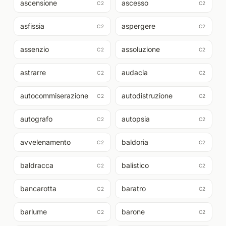
ascensione
ascesso
C2
C2
asfissia
aspergere
C2
C2
assenzio
assoluzione
C2
C2
astrarre
audacia
C2
C2
autocommiserazione
autodistruzione
C2
C2
autografo
autopsia
C2
C2
avvelenamento
baldoria
C2
C2
baldracca
balistico
C2
C2
bancarotta
baratro
C2
C2
barlume
barone
C2
C2