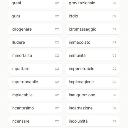
graal
gravitazionale
C2
C2
guru
iddio
C2
C2
idrogenare
idromassaggio
C2
C2
illudere
immacolato
C2
C2
immortalità
immunità
C2
C2
impattare
impenetrabile
C2
C2
imperdonabile
impiccagione
C2
C2
implacabile
inaugurazione
C2
C2
incantesimo
incarnazione
C2
C2
incensare
incolumità
C2
C2