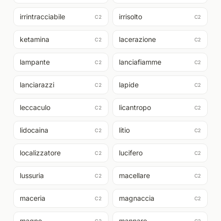
irrintracciabile
irrisolto
C2
C2
ketamina
lacerazione
C2
C2
lampante
lanciafiamme
C2
C2
lanciarazzi
lapide
C2
C2
leccaculo
licantropo
C2
C2
lidocaina
litio
C2
C2
localizzatore
lucifero
C2
C2
lussuria
macellare
C2
C2
maceria
magnaccia
C2
C2
magno
mannaro