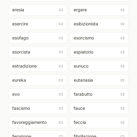
eresia
ergere
C2
C2
esercire
esibizionista
C2
C2
esofago
esorcismo
C2
C2
esorcista
espiatorio
C2
C2
estradizione
eunuco
C2
C2
eureka
eutanasia
C2
C2
evo
farabutto
C2
C2
fascismo
fauce
C2
C2
favoreggiamento
feccia
C2
C2
feromone
fibrillazione
C2
C2