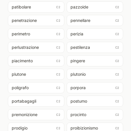
patibolare
pazzoide
C2
C2
penetrazione
pennellare
C2
C2
perimetro
perizia
C2
C2
perlustrazione
pestilenza
C2
C2
piacimento
pingere
C2
C2
plutone
plutonio
C2
C2
poligrafo
porpora
C2
C2
portabagagli
postumo
C2
C2
premonizione
procinto
C2
C2
prodigio
proibizionismo
C2
C2