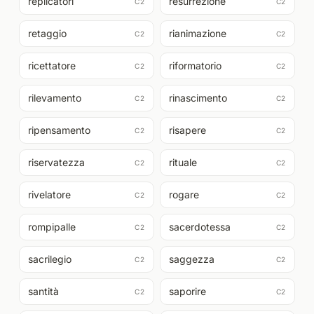
replicatori
resurrezione
C2
C2
retaggio
rianimazione
C2
C2
ricettatore
riformatorio
C2
C2
rilevamento
rinascimento
C2
C2
ripensamento
risapere
C2
C2
riservatezza
rituale
C2
C2
rivelatore
rogare
C2
C2
rompipalle
sacerdotessa
C2
C2
sacrilegio
saggezza
C2
C2
santità
saporire
C2
C2