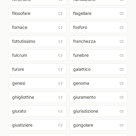
filosofare
flagellare
C2
C2
fornace
fosforo
C2
C2
fottutissimo
franchezza
C2
C2
fulcrum
funebre
C2
C2
furore
galattico
C2
C2
genesi
genoma
C2
C2
ghigliottina
giuramento
C2
C2
giurato
giurisdizione
C2
C2
giustiziere
gongolare
C2
C2