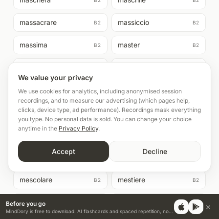
B2
B2
massacrare
massiccio
B2
B2
massima
master
B2
B2
matematico
materno
B2
B2
We value your privacy
maturità
maturo
B2
B2
We use cookies for analytics, including anonymised session
recordings, and to measure our advertising (which pages help,
clicks, device type, ad performance). Recordings mask everything
mediazione
mediterraneo
B2
B2
you type. No personal data is sold. You can change your choice
anytime in the
Privacy Policy
.
memoriale
menu
B2
B2
Accept
Decline
menzionare
meridionale
B2
B2
mescolare
mestiere
B2
B2
meta
metropoli
B2
B2
Before you go
×
MindDory is free to download. AI flashcards and spaced repetition, no credit card.