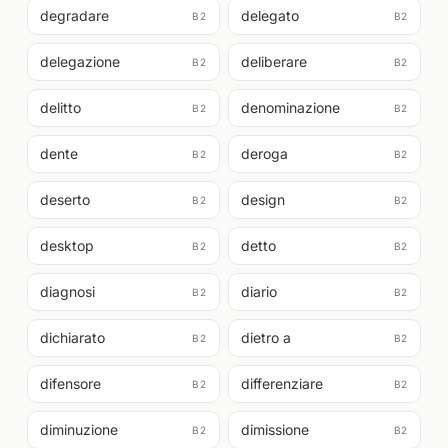
degradare
delegato
B2
B2
delegazione
deliberare
B2
B2
delitto
denominazione
B2
B2
dente
deroga
B2
B2
deserto
design
B2
B2
desktop
detto
B2
B2
diagnosi
diario
B2
B2
dichiarato
dietro a
B2
B2
difensore
differenziare
B2
B2
diminuzione
dimissione
B2
B2