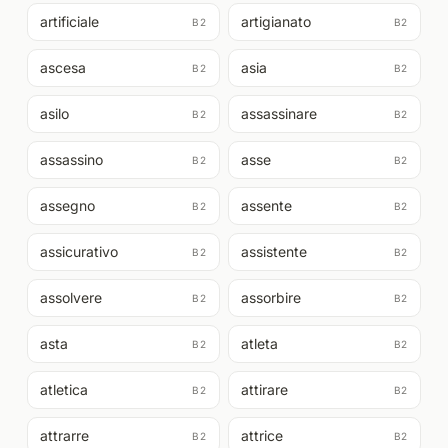
artificiale
artigianato
B2
B2
ascesa
asia
B2
B2
asilo
assassinare
B2
B2
assassino
asse
B2
B2
assegno
assente
B2
B2
assicurativo
assistente
B2
B2
assolvere
assorbire
B2
B2
asta
atleta
B2
B2
atletica
attirare
B2
B2
attrarre
attrice
B2
B2