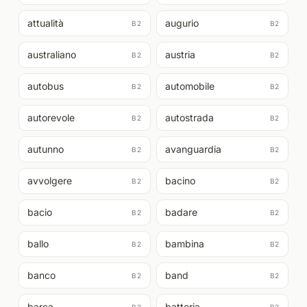
attualità
augurio
B2
B2
australiano
austria
B2
B2
autobus
automobile
B2
B2
autorevole
autostrada
B2
B2
autunno
avanguardia
B2
B2
avvolgere
bacino
B2
B2
bacio
badare
B2
B2
ballo
bambina
B2
B2
banco
band
B2
B2
barca
batteria