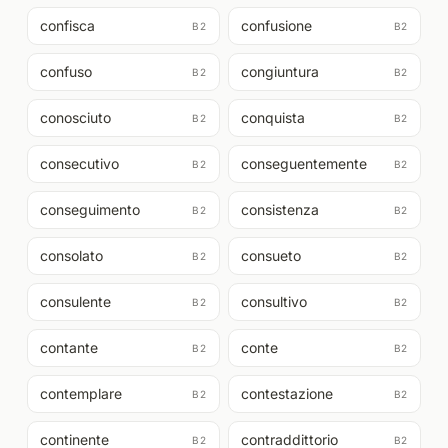
confisca
confusione
B2
B2
confuso
congiuntura
B2
B2
conosciuto
conquista
B2
B2
consecutivo
conseguentemente
B2
B2
conseguimento
consistenza
B2
B2
consolato
consueto
B2
B2
consulente
consultivo
B2
B2
contante
conte
B2
B2
contemplare
contestazione
B2
B2
continente
contraddittorio
B2
B2