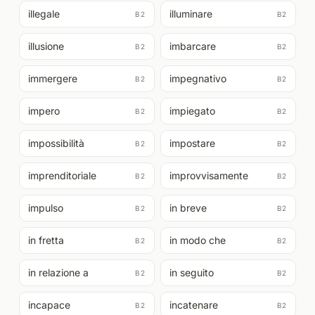
illegale
illuminare
B2
B2
illusione
imbarcare
B2
B2
immergere
impegnativo
B2
B2
impero
impiegato
B2
B2
impossibilità
impostare
B2
B2
imprenditoriale
improvvisamente
B2
B2
impulso
in breve
B2
B2
in fretta
in modo che
B2
B2
in relazione a
in seguito
B2
B2
incapace
incatenare
B2
B2