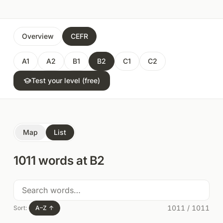
Overview
CEFR
A1
A2
B1
B2
C1
C2
Test your level (free)
Map
List
1011
words at
B2
1011
/
1011
Sort:
A–Z
↑