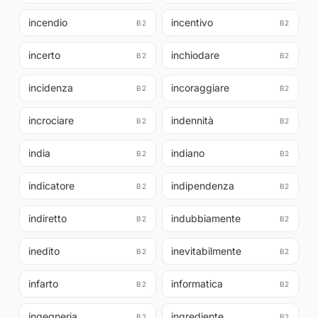
incendio
incentivo
B2
B2
incerto
inchiodare
B2
B2
incidenza
incoraggiare
B2
B2
incrociare
indennità
B2
B2
india
indiano
B2
B2
indicatore
indipendenza
B2
B2
indiretto
indubbiamente
B2
B2
inedito
inevitabilmente
B2
B2
infarto
informatica
B2
B2
ingegneria
ingrediente
B2
B2