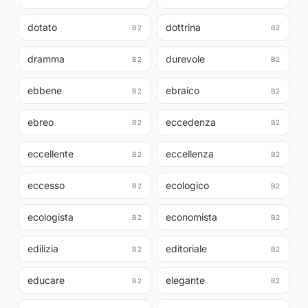
dotato
dottrina
B2
B2
dramma
durevole
B2
B2
ebbene
ebraico
B2
B2
ebreo
eccedenza
B2
B2
eccellente
eccellenza
B2
B2
eccesso
ecologico
B2
B2
ecologista
economista
B2
B2
edilizia
editoriale
B2
B2
educare
elegante
B2
B2