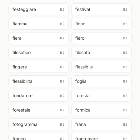
festeggiare
festival
B2
B2
fiamma
fieno
B2
B2
fiera
fiero
B2
B2
filosofico
filosofo
B2
B2
fingere
flessibile
B2
B2
flessibilità
foglia
B2
B2
fondatore
foresta
B2
B2
forestale
formica
B2
B2
fotogramma
frana
B2
B2
franco
frantumare
B2
B2