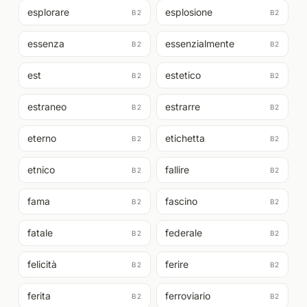
esplorare
esplosione
B2
B2
essenza
essenzialmente
B2
B2
est
estetico
B2
B2
estraneo
estrarre
B2
B2
eterno
etichetta
B2
B2
etnico
fallire
B2
B2
fama
fascino
B2
B2
fatale
federale
B2
B2
felicità
ferire
B2
B2
ferita
ferroviario
B2
B2