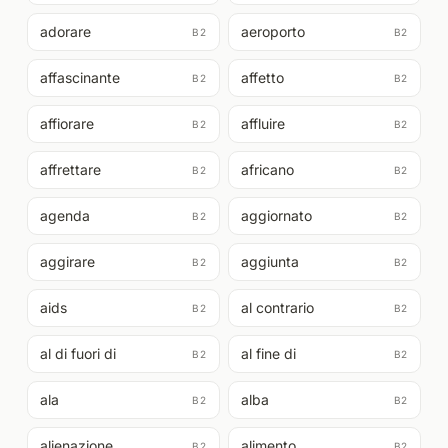
adorare
aeroporto
B2
B2
affascinante
affetto
B2
B2
affiorare
affluire
B2
B2
affrettare
africano
B2
B2
agenda
aggiornato
B2
B2
aggirare
aggiunta
B2
B2
aids
al contrario
B2
B2
al di fuori di
al fine di
B2
B2
ala
alba
B2
B2
alienazione
alimento
B2
B2