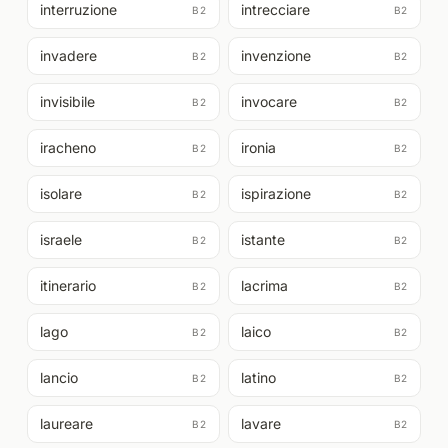
interruzione
intrecciare
B2
B2
invadere
invenzione
B2
B2
invisibile
invocare
B2
B2
iracheno
ironia
B2
B2
isolare
ispirazione
B2
B2
israele
istante
B2
B2
itinerario
lacrima
B2
B2
lago
laico
B2
B2
lancio
latino
B2
B2
laureare
lavare
B2
B2