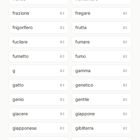
frazione
fregare
B2
B2
frigorifero
frutta
B2
B2
fucilare
fumare
B2
B2
fumetto
fumo
B2
B2
g
gamma
B2
B2
gatto
genetico
B2
B2
genio
gentile
B2
B2
giacere
giappone
B2
B2
giapponese
gibilterra
B2
B2