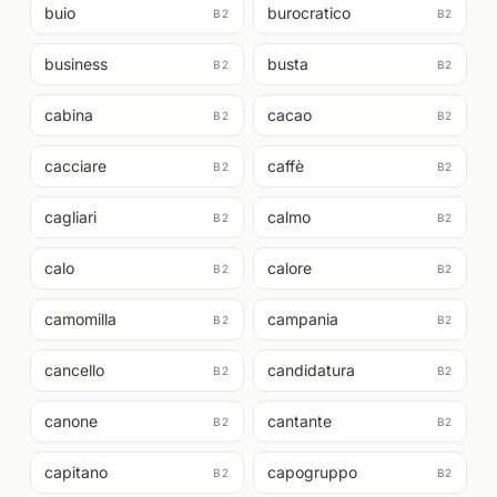
buio
burocratico
B2
B2
business
busta
B2
B2
cabina
cacao
B2
B2
cacciare
caffè
B2
B2
cagliari
calmo
B2
B2
calo
calore
B2
B2
camomilla
campania
B2
B2
cancello
candidatura
B2
B2
canone
cantante
B2
B2
capitano
capogruppo
B2
B2