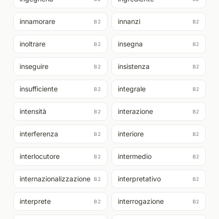
innamorare
innanzi
B2
B2
inoltrare
insegna
B2
B2
inseguire
insistenza
B2
B2
insufficiente
integrale
B2
B2
intensità
interazione
B2
B2
interferenza
interiore
B2
B2
interlocutore
intermedio
B2
B2
internazionalizzazione
interpretativo
B2
B2
interprete
interrogazione
B2
B2