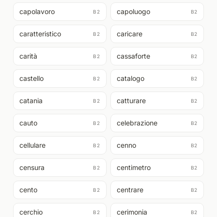
capolavoro
capoluogo
B2
B2
caratteristico
caricare
B2
B2
carità
cassaforte
B2
B2
castello
catalogo
B2
B2
catania
catturare
B2
B2
cauto
celebrazione
B2
B2
cellulare
cenno
B2
B2
censura
centimetro
B2
B2
cento
centrare
B2
B2
cerchio
cerimonia
B2
B2