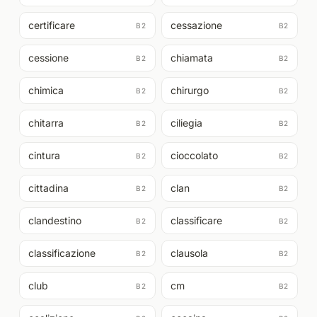
certificare
cessazione
B2
B2
cessione
chiamata
B2
B2
chimica
chirurgo
B2
B2
chitarra
ciliegia
B2
B2
cintura
cioccolato
B2
B2
cittadina
clan
B2
B2
clandestino
classificare
B2
B2
classificazione
clausola
B2
B2
club
cm
B2
B2