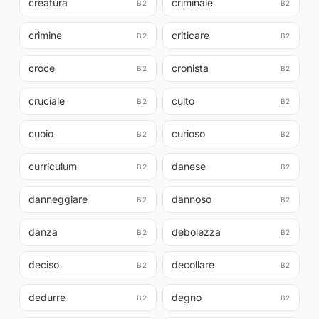
creatura
criminale
B2
B2
crimine
criticare
B2
B2
croce
cronista
B2
B2
cruciale
culto
B2
B2
cuoio
curioso
B2
B2
curriculum
danese
B2
B2
danneggiare
dannoso
B2
B2
danza
debolezza
B2
B2
deciso
decollare
B2
B2
dedurre
degno
B2
B2