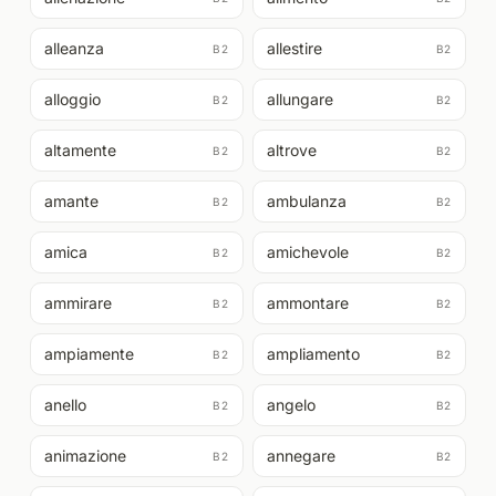
alleanza
allestire
B2
B2
alloggio
allungare
B2
B2
altamente
altrove
B2
B2
amante
ambulanza
B2
B2
amica
amichevole
B2
B2
ammirare
ammontare
B2
B2
ampiamente
ampliamento
B2
B2
anello
angelo
B2
B2
animazione
annegare
B2
B2