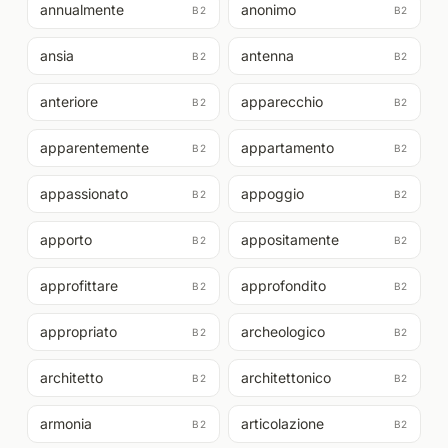
annualmente
anonimo
B2
B2
ansia
antenna
B2
B2
anteriore
apparecchio
B2
B2
apparentemente
appartamento
B2
B2
appassionato
appoggio
B2
B2
apporto
appositamente
B2
B2
approfittare
approfondito
B2
B2
appropriato
archeologico
B2
B2
architetto
architettonico
B2
B2
armonia
articolazione
B2
B2