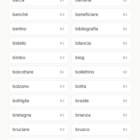
B2
B2
benché
beneficiare
B2
B2
berlino
bibliografia
B2
B2
bidello
bilancia
B2
B2
bimbo
blog
B2
B2
boicottare
bollettino
B2
B2
bolzano
botta
B2
B2
bottiglia
brasile
B2
B2
bretagna
brianza
B2
B2
bruciare
brusco
B2
B2