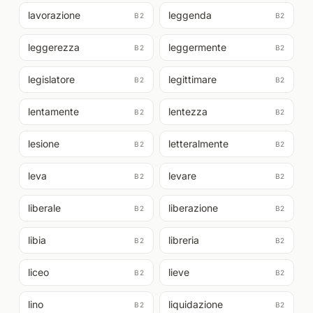
lavorazione
leggenda
B2
B2
leggerezza
leggermente
B2
B2
legislatore
legittimare
B2
B2
lentamente
lentezza
B2
B2
lesione
letteralmente
B2
B2
leva
levare
B2
B2
liberale
liberazione
B2
B2
libia
libreria
B2
B2
liceo
lieve
B2
B2
lino
liquidazione
B2
B2