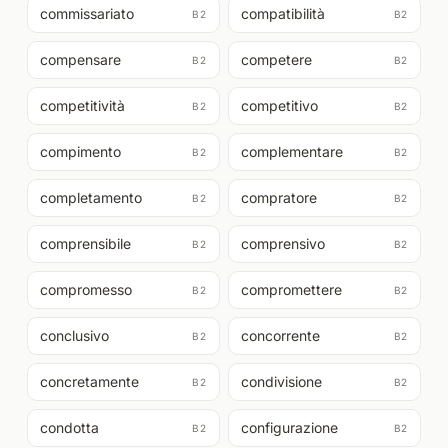
commissariato
compatibilità
B2
B2
compensare
competere
B2
B2
competitività
competitivo
B2
B2
compimento
complementare
B2
B2
completamento
compratore
B2
B2
comprensibile
comprensivo
B2
B2
compromesso
compromettere
B2
B2
conclusivo
concorrente
B2
B2
concretamente
condivisione
B2
B2
condotta
configurazione
B2
B2