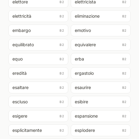
elettore
elettricista
B2
B2
elettricità
eliminazione
B2
B2
embargo
emotivo
B2
B2
equilibrato
equivalere
B2
B2
equo
erba
B2
B2
eredità
ergastolo
B2
B2
esaltare
esaurire
B2
B2
escluso
esibire
B2
B2
esigere
espansione
B2
B2
esplicitamente
esplodere
B2
B2