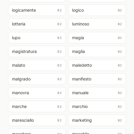
logicamente
logico
B2
B2
lotteria
luminoso
B2
B2
lupo
magia
B2
B2
magistratura
maglia
B2
B2
malato
maledetto
B2
B2
malgrado
manifesto
B2
B2
manovra
manuale
B2
B2
marche
marchio
B2
B2
maresciallo
marketing
B2
B2
maschera
maschile