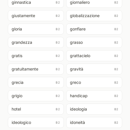
ginnastica
giornaliero
B2
B2
giustamente
globalizzazione
B2
B2
gloria
gonfiare
B2
B2
grandezza
grasso
B2
B2
gratis
grattacielo
B2
B2
gratuitamente
gravità
B2
B2
grecia
greco
B2
B2
grigio
handicap
B2
B2
hotel
ideologia
B2
B2
ideologico
idoneità
B2
B2