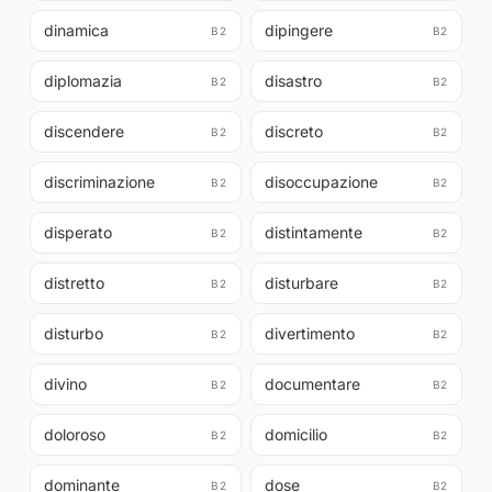
dinamica
dipingere
B2
B2
diplomazia
disastro
B2
B2
discendere
discreto
B2
B2
discriminazione
disoccupazione
B2
B2
disperato
distintamente
B2
B2
distretto
disturbare
B2
B2
disturbo
divertimento
B2
B2
divino
documentare
B2
B2
doloroso
domicilio
B2
B2
dominante
dose
B2
B2