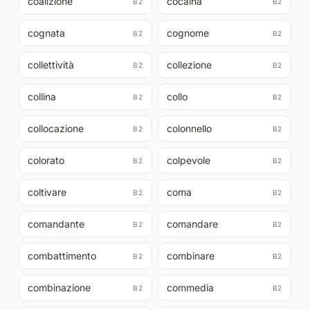
coalizione
cocaina
B2
B2
cognata
cognome
B2
B2
collettività
collezione
B2
B2
collina
collo
B2
B2
collocazione
colonnello
B2
B2
colorato
colpevole
B2
B2
coltivare
coma
B2
B2
comandante
comandare
B2
B2
combattimento
combinare
B2
B2
combinazione
commedia
B2
B2