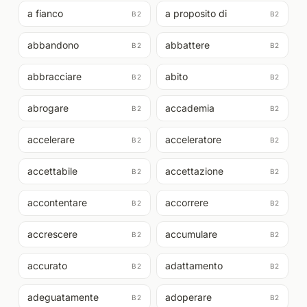
a fianco
a proposito di
B2
B2
abbandono
abbattere
B2
B2
abbracciare
abito
B2
B2
abrogare
accademia
B2
B2
accelerare
acceleratore
B2
B2
accettabile
accettazione
B2
B2
accontentare
accorrere
B2
B2
accrescere
accumulare
B2
B2
accurato
adattamento
B2
B2
adeguatamente
adoperare
B2
B2