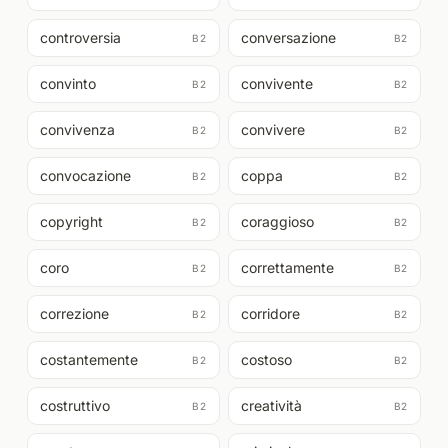
controversia
conversazione
B2
B2
convinto
convivente
B2
B2
convivenza
convivere
B2
B2
convocazione
coppa
B2
B2
copyright
coraggioso
B2
B2
coro
correttamente
B2
B2
correzione
corridore
B2
B2
costantemente
costoso
B2
B2
costruttivo
creatività
B2
B2