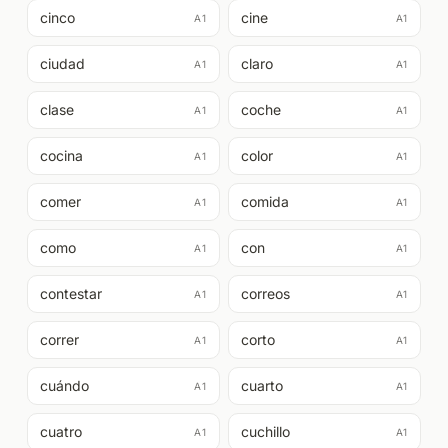
cinco
cine
A1
A1
ciudad
claro
A1
A1
clase
coche
A1
A1
cocina
color
A1
A1
comer
comida
A1
A1
como
con
A1
A1
contestar
correos
A1
A1
correr
corto
A1
A1
cuándo
cuarto
A1
A1
cuatro
cuchillo
A1
A1