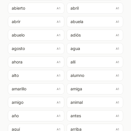
abierto
abril
A1
A1
abrir
abuela
A1
A1
abuelo
adiós
A1
A1
agosto
agua
A1
A1
ahora
allí
A1
A1
alto
alumno
A1
A1
amarillo
amiga
A1
A1
amigo
animal
A1
A1
año
antes
A1
A1
aquí
arriba
A1
A1