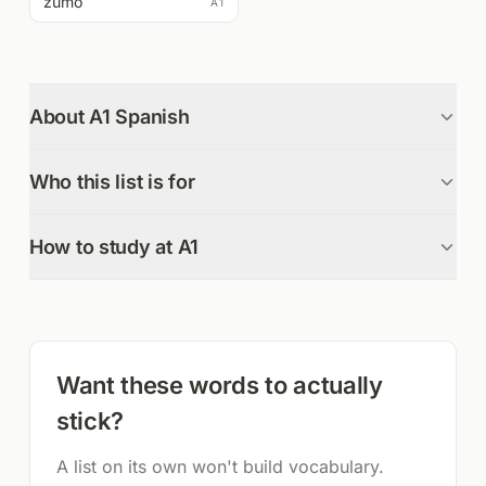
zumo
A1
About A1 Spanish
A1 Spanish covers the survival core: greetings,
Who this list is for
basic introductions, numbers, days, time, family,
and the most frequent verbs (ser, estar, tener,
If you can introduce yourself in Spanish, ask for the
How to study at A1
haber, ir, hacer). You meet gendered nouns (-o
price, count, and order food, you're around A1.
masculine, -a feminine, mostly) and the difference
Most learners reach A1 in 60–90 hours of study.
At A1 the trap is conjugation overwhelm. Resist
between formal usted and informal tú. Around 500
Speakers of other Romance languages (French,
trying to memorize full conjugation tables for
active words gets you through tourist situations and
Italian, Portuguese) often move faster because
irregular verbs; focus on first-person singular and
basic chat.
cognates carry a lot of vocabulary; English
third-person forms (yo, él/ella) since those
Want these words to actually
speakers benefit from thousands of Latin-derived
dominate beginner conversation. Use spaced
stick?
cognates too.
repetition for noun gender (el problema vs la mano)
A list on its own won't build vocabulary.
since gender errors are sticky once learned wrong.