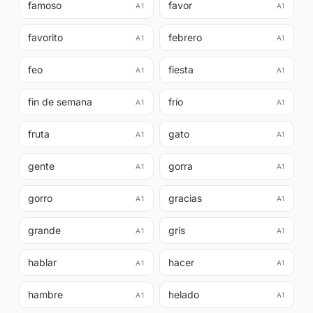
famoso
favor
A1
A1
favorito
febrero
A1
A1
feo
fiesta
A1
A1
fin de semana
frío
A1
A1
fruta
gato
A1
A1
gente
gorra
A1
A1
gorro
gracias
A1
A1
grande
gris
A1
A1
hablar
hacer
A1
A1
hambre
helado
A1
A1