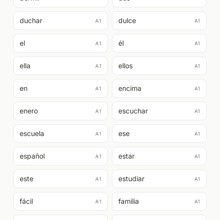
duchar
dulce
A1
A1
el
él
A1
A1
ella
ellos
A1
A1
en
encima
A1
A1
enero
escuchar
A1
A1
escuela
ese
A1
A1
español
estar
A1
A1
este
estudiar
A1
A1
fácil
familia
A1
A1