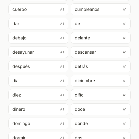
cuerpo
cumpleaños
A1
A1
dar
de
A1
A1
debajo
delante
A1
A1
desayunar
descansar
A1
A1
después
detrás
A1
A1
día
diciembre
A1
A1
diez
difícil
A1
A1
dinero
doce
A1
A1
domingo
dónde
A1
A1
dormir
dos
A1
A1