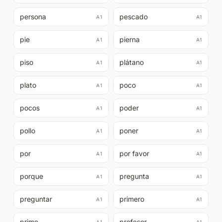
persona
pescado
A1
A1
pie
pierna
A1
A1
piso
plátano
A1
A1
plato
poco
A1
A1
pocos
poder
A1
A1
pollo
poner
A1
A1
por
por favor
A1
A1
porque
pregunta
A1
A1
preguntar
primero
A1
A1
primo
profesor